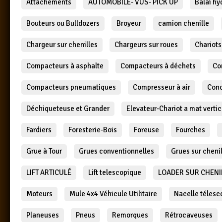
Attachements
AUTOMOBILE- VUS- PICK UP
Balai hy
Bouteurs ou Bulldozers
Broyeur
camion chenille
Chargeur sur chenilles
Chargeurs sur roues
Chariots
Compacteurs à asphalte
Compacteurs à déchets
Co
Compacteurs pneumatiques
Compresseur à air
Con
Déchiqueteuse et Grander
Elevateur-Chariot a mat vertic
Fardiers
Foresterie-Bois
Foreuse
Fourches
Grue à Tour
Grues conventionnelles
Grues sur cheni
LIFT ARTICULÉ
Lift telescopique
LOADER SUR CHENI
Moteurs
Mule 4x4 Véhicule Utilitaire
Nacelle télesc
Planeuses
Pneus
Remorques
Rétrocaveuses