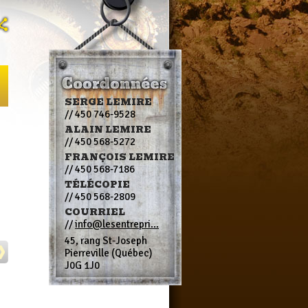
SERGE LEMIRE
// 450 746-9528
ALAIN LEMIRE
// 450 568-5272
FRANÇOIS LEMIRE
// 450 568-7186
TÉLÉCOPIE
// 450 568-2809
COURRIEL
//
info@lesentrepri...
45, rang St-Joseph
Pierreville (Québec)
J0G 1J0